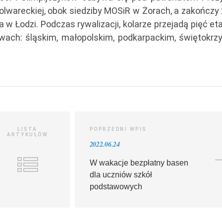
olwareckiej, obok siedziby MOSiR w Żorach, a zakończy 
a w Łodzi. Podczas rywalizacji, kolarze przejadą pięć e
wach: śląskim, małopolskim, podkarpackim, świętokrzy
LISTA
POPRZEDNI WPIS
ARTYKUŁÓW
2022.06.24
W wakacje bezpłatny basen
dla uczniów szkół
podstawowych