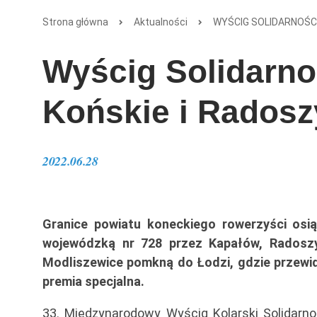
Strona główna
Aktualności
WYŚCIG SOLIDARNOŚCI
Wyścig Solidarno
Końskie i Rados
2022.06.28
Granice powiatu koneckiego rowerzyści osi
wojewódzką nr 728 przez Kapałów, Radoszyc
Modliszewice pomkną do Łodzi, gdzie przewid
premia specjalna.
33. Międzynarodowy Wyścig Kolarski Solidarn