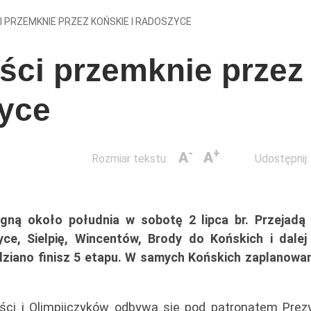
 PRZEMKNIE PRZEZ KOŃSKIE I RADOSZYCE
ści przemknie przez
zyce
-
+
A
A
Rozmiar tekstu:
Udostępnij:
ągną około południa w sobotę 2 lipca br. Przejadą
e, Sielpię, Wincentów, Brody do Końskich i dalej
ziano finisz 5 etapu. W samych Końskich zaplanowan
ości i Olimpijczyków odbywa się pod patronatem Prez