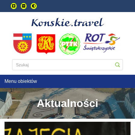
Przejdź
do
treści
głownej
Menu obiektów
Aktualności