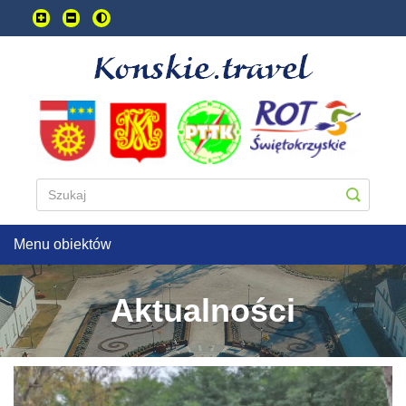
Przejdź
do
treści
głownej
Menu obiektów
Aktualności