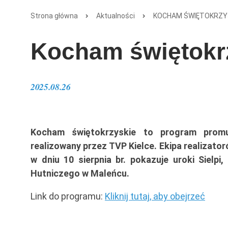
Strona główna
Aktualności
KOCHAM ŚWIĘTOKRZY
Kocham świętokr
2025.08.26
Kocham świętokrzyskie to program promu
realizowany przez TVP Kielce. Ekipa realizat
w dniu 10 sierpnia br. pokazuje uroki Siel
Hutniczego w Maleńcu.
Link do programu:
Kliknij tutaj, aby obejrzeć