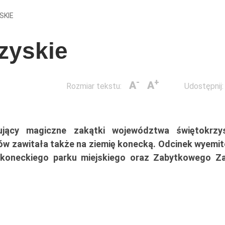
SKIE
zyskie
-
+
A
A
Rozmiar tekstu:
Udostępnij:
jący magiczne zakątki województwa świętokrzy
orów zawitała także na ziemię konecką. Odcinek wyemi
pi, koneckiego parku miejskiego oraz Zabytkowego Z