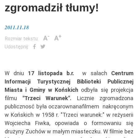
zgromadził tłumy!
2011.11.18
-
+
A
A
Rozmiar tekstu:
Udostępnij:
W dniu
17 listopada b.r.
w salach
Centrum
Informacji Turystycznej Biblioteki Publicznej
Miasta i Gminy w Końskich
odbyła się projekcja
filmu
"Trzeci Warunek"
.
Licznie zgromadzona
publicznosć była oczarownana
filmem nakręconym
w Końskich w 1958 r. "Trzeci warunek:" w reżyserii
Wojciecha Fiwka, opowiada o formowaniu się
drużyny Zuchów w małym miasteczku. W filmie bez