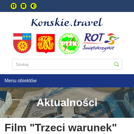
Przejdź
do
treści
głownej
Menu obiektów
Aktualności
Film "Trzeci warunek"