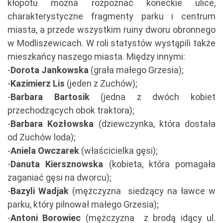
kłopotu mozna rozpoznać koneckie ulice,
charakterystyczne fragmenty parku i centrum
miasta, a przede wszystkim ruiny dworu obronnego
w Modliszewicach. W roli statystów wystąpili także
mieszkańcy naszego miasta. Między innymi:
-
Dorota Jankowska
(grała małego Grzesia);
-
Kazimierz Lis
(jeden z Zuchów);
-
Barbara Bartosik
(jedna z dwóch kobiet
przechodzących obok traktora);
-
Barbara Kozłowska
(dziewczynka, która dostała
od Zuchów loda);
-
Aniela Owczarek
(właścicielka gęsi);
-
Danuta Kiersznowska
(kobieta, która pomagała
zaganiać gęsi na dworcu);
-
Bazyli Wadjak
(mężczyzna siedzący na ławce w
parku, który pilnował małego Grzesia);
-
Antoni Borowiec
(mężczyzna z brodą idący ul.