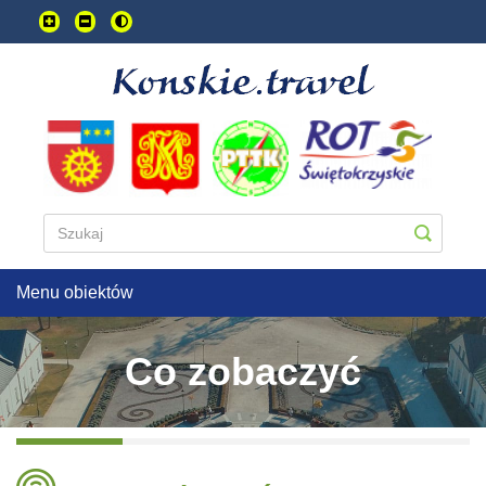
Przejdź
do
treści
głownej
Menu obiektów
Co zobaczyć