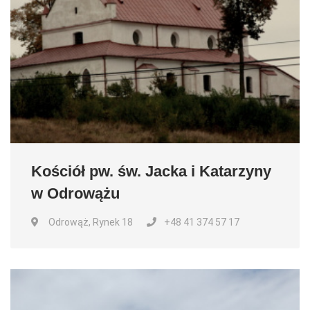
Kościół pw. św. Jacka i Katarzyny
w Odrowążu
Odrowąż, Rynek 18
+48 41 374 57 17