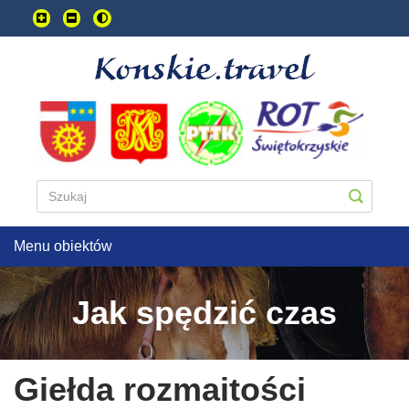
Przejdź
do
treści
głownej
Menu obiektów
Jak spędzić czas
Giełda rozmaitości