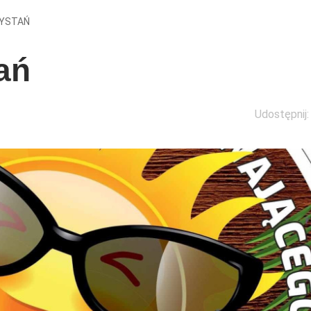
ZYSTAŃ
ań
Udostępnij: