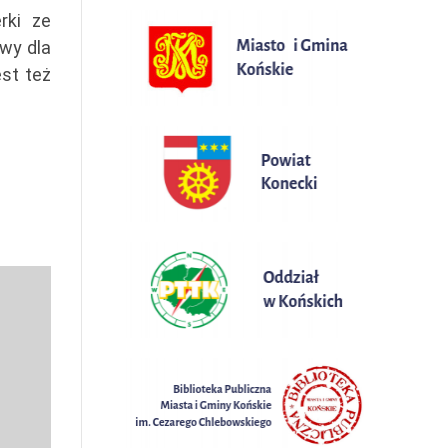
rki ze
owy dla
est też