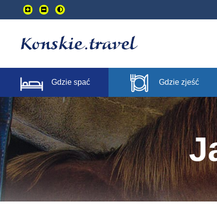
Przejdź
do
treści
głownej
Gdzie spać
Gdzie zjeść
J