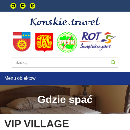
Przejdź
do
treści
głownej
Menu obiektów
Gdzie spać
VIP VILLAGE