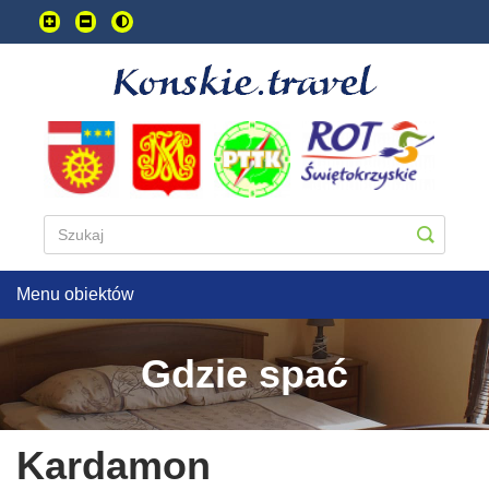
Przejdź
do
treści
głownej
Menu obiektów
Gdzie spać
Kardamon