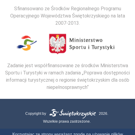
Sfinansowano ze Środków Regionalnego Programu
Operacyjnego Województwa Świętokrzyskiego na lata
2007-2013.
Zadanie jest współfinansowane ze środków Ministerstwa
Sportu i Turystyki w ramach zadania „Poprawa dostępności
informacji turystycznej o regionie świętokrzyskim dla osób
niepełnosprawnych“
Copyright by
2026.
Wszelkie prawa zastrzeżone.
Mapa strony
Kontakt
Polityka Cookies
Polityka Prywatności
Korzystając ze strony wyrażasz zgodę na używanie plików