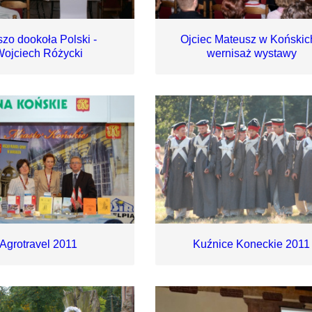
szo dookoła Polski -
Ojciec Mateusz w Końskic
ojciech Różycki
wernisaż wystawy
Agrotravel 2011
Kuźnice Koneckie 2011