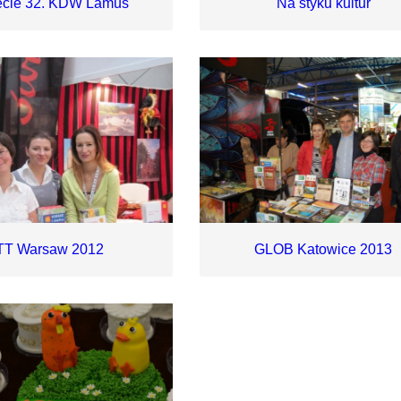
ecie 32. KDW Lamus
Na styku kultur
TT Warsaw 2012
GLOB Katowice 2013