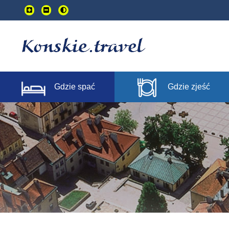
Przejdź
do
treści
głownej
Gdzie spać
Gdzie zjeść