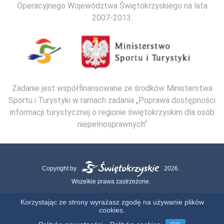
Operacyjnego Województwa Świętokrzyskiego na lata
2007-2013.
Zadanie jest współfinansowane ze środków Ministerstwa
Sportu i Turystyki w ramach zadania „Poprawa dostępności
informacji turystycznej o regionie świętokrzyskim dla osób
niepełnosprawnych“
Copyright by
2026.
Wszelkie prawa zastrzeżone.
Mapa strony
Kontakt
Polityka Cookies
Polityka Prywatności
Korzystając ze strony wyrażasz zgodę na używanie plików
cookies.
Realizacja: