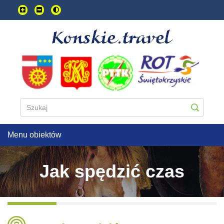
Przejdź
do
treści
głownej
Menu obiektów
Jak spędzić czas