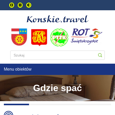
Przejdź
do
treści
głownej
Menu obiektów
Gdzie spać