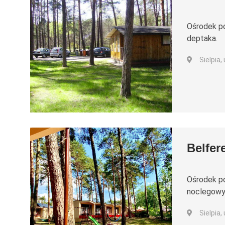
Ośrodek po
deptaka.
Sielpia,
Belfer
Ośrodek po
noclegowy
Sielpia,