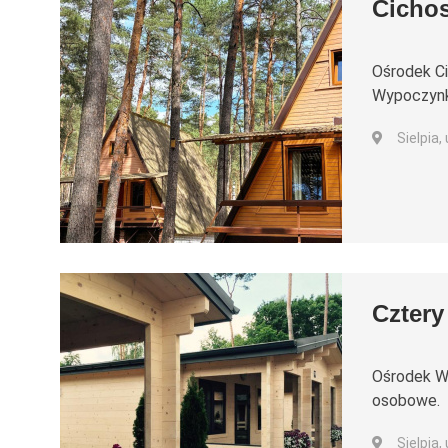
Cicho
Ośrodek Ci
Wypoczynk
Sielpia,
Cztery
Ośrodek Wy
osobowe.
Sielpia,