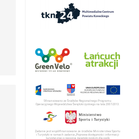
Sfinansowano ze Środków Regionalnego Programu
Operacyjnego Województwa Świętokrzyskiego na lata 2007-2013.
Zadanie jest współfinansowane ze środków Ministerstwa Sportu
i Turystyki w ramach zadania „Poprawa dostępności informacji
turystycznej o regionie świętokrzyskim dla osób