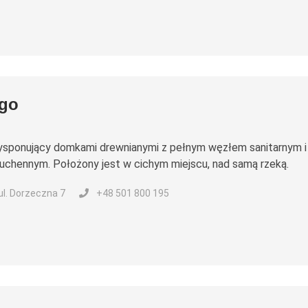
go
ysponujący domkami drewnianymi z pełnym węzłem sanitarnym i
chennym. Położony jest w cichym miejscu, nad samą rzeką.
 ul. Dorzeczna 7
+48 501 800 195