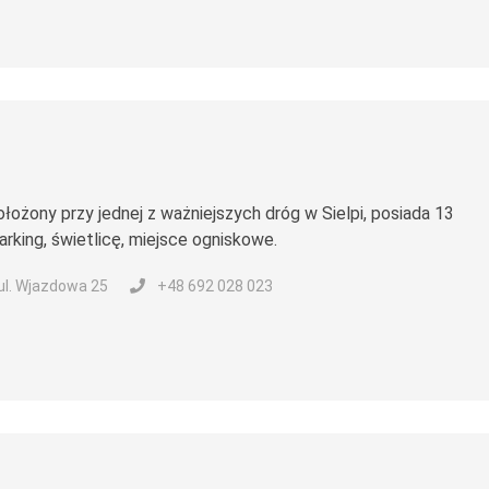
łożony przy jednej z ważniejszych dróg w Sielpi, posiada 13
rking, świetlicę, miejsce ogniskowe.
 ul. Wjazdowa 25
+48 692 028 023