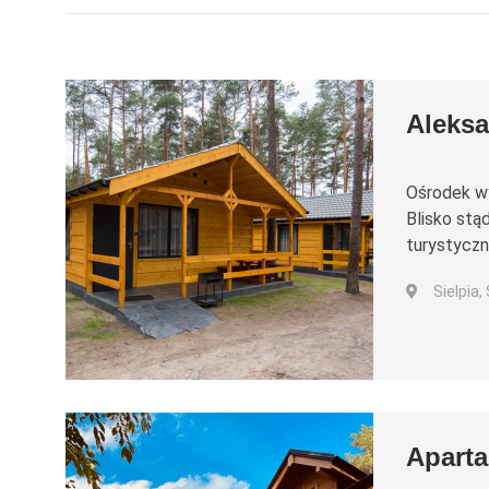
Aleks
Ośrodek wy
Blisko stą
turystyczn
Sielpia,
Apart