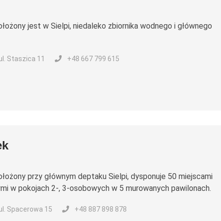
łożony jest w Sielpi, niedaleko zbiornika wodnego i głównego
 ul. Staszica 11
+48 667 799 615
ek
łożony przy głównym deptaku Sielpi, dysponuje 50 miejscami
mi w pokojach 2-, 3-osobowych w 5 murowanych pawilonach.
 ul. Spacerowa 15
+48 887 898 878