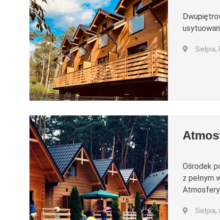
Dwupiętro
usytuowane 
Sielpia
Atmos
Ośrodek po
z pełnym w
Atmosfery z
Sielpia,