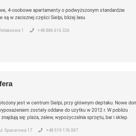
we, 4-osobowe apartamenty o podwyższonym standardzie
są w zacisznej części Sielpi, bliżej lasu.
, Relaksowa 1
+48 886 616 326
fera
łożony jest w centrum Sielpi, przy głównym deptaku. Nowe do
yposażeniem zostały oddane do użytku w 2012 r. W pobliżu
najdują się: plaża, zalew, wypożyczalnia sprzętu, bar i sklep.
 ul. Spacerowa 17
+48 519 176 087