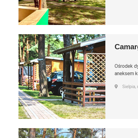
Camar
Ośrodek d
aneksem ku
Sielpia,