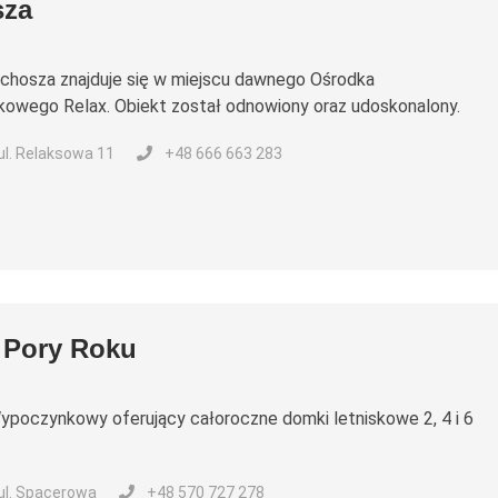
sza
chosza znajduje się w miejscu dawnego Ośrodka
owego Relax. Obiekt został odnowiony oraz udoskonalony.
 ul. Relaksowa 11
+48 666 663 283
 Pory Roku
poczynkowy oferujący całoroczne domki letniskowe 2, 4 i 6
 ul. Spacerowa
+48 570 727 278