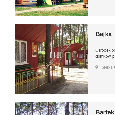
Bajka
Ośrodek po
domków, pa
Sielpia,
Bartek