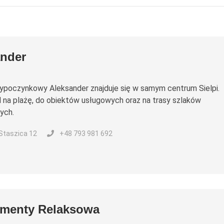
ander
poczynkowy Aleksander znajduje się w samym centrum Sielpi.
d na plażę, do obiektów usługowych oraz na trasy szlaków
ych.
 Staszica 12
+48 793 981 692
amenty Relaksowa