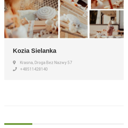
Kozia Sielanka
Krasna, Droga Bez Nazwy 57
+48511428140