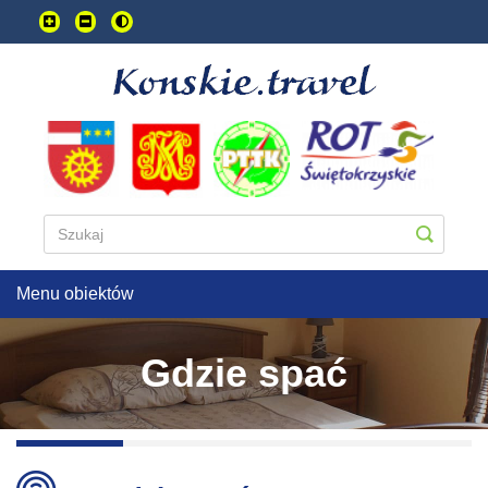
Przejdź
do
treści
głownej
Menu obiektów
Gdzie spać