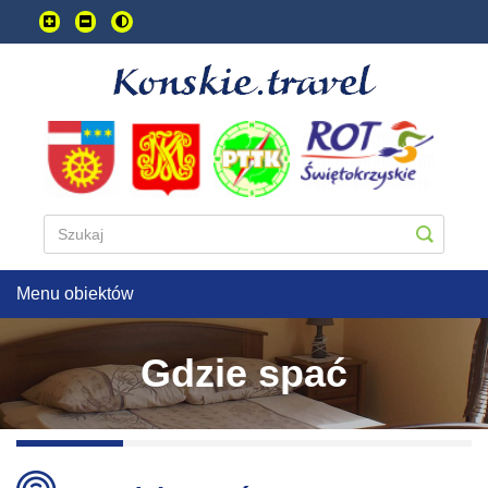
Przejdź
do
treści
głownej
Menu obiektów
Gdzie spać